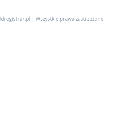
dregistrar.pl | Wszystkie prawa zastrzeżone