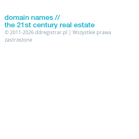
© 2011-2026 ddregistrar.pl | Wszystkie prawa
zastrzeżone