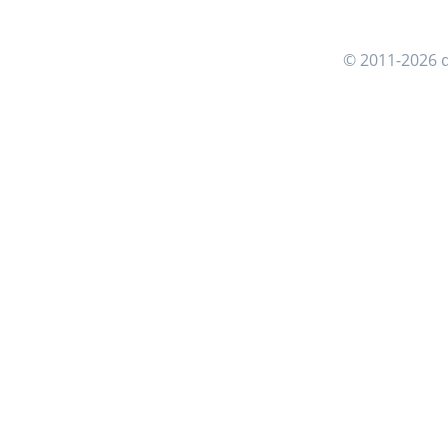
© 2011-2026 d