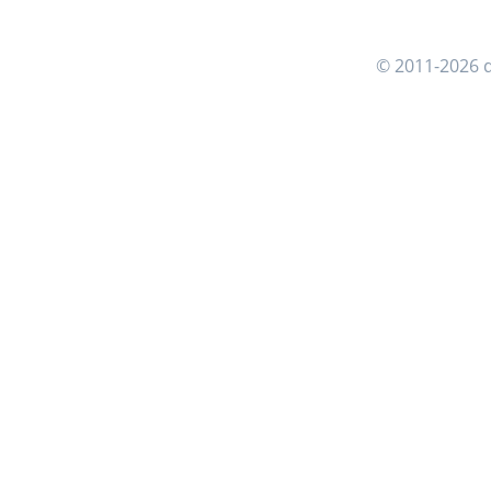
© 2011-2026 d