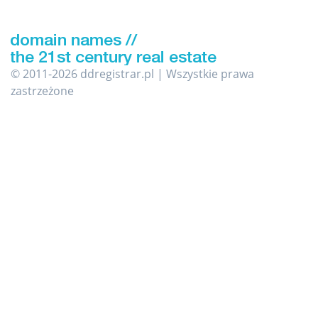
© 2011-2026 ddregistrar.pl | Wszystkie prawa
zastrzeżone