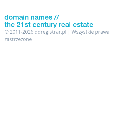
© 2011-2026 ddregistrar.pl | Wszystkie prawa
zastrzeżone