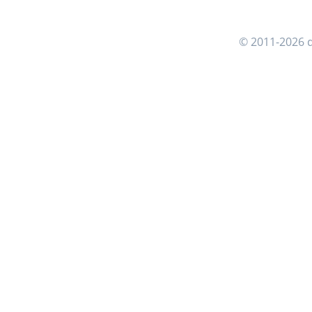
© 2011-2026 d