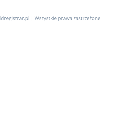
dregistrar.pl | Wszystkie prawa zastrzeżone