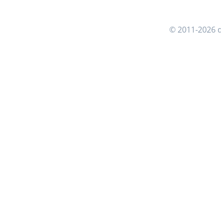
© 2011-2026 d