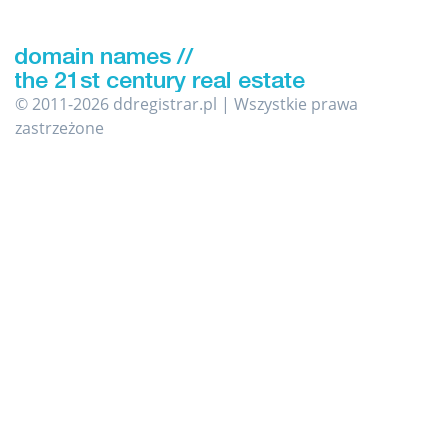
© 2011-2026 ddregistrar.pl | Wszystkie prawa
zastrzeżone