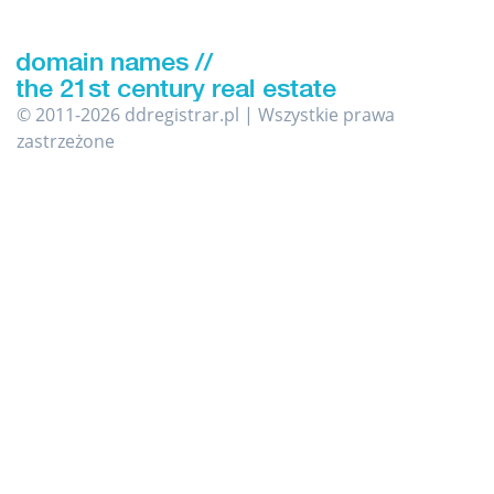
© 2011-2026 ddregistrar.pl | Wszystkie prawa
zastrzeżone