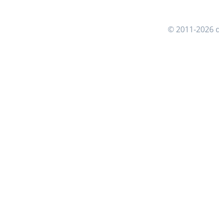
© 2011-2026 d