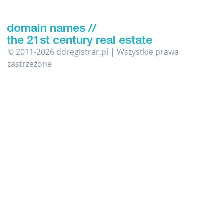
© 2011-2026 ddregistrar.pl | Wszystkie prawa
zastrzeżone