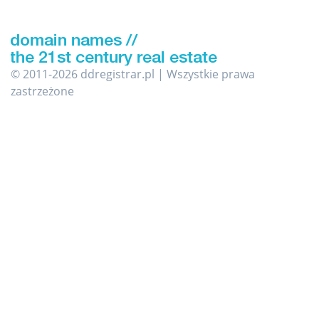
© 2011-2026 ddregistrar.pl | Wszystkie prawa
zastrzeżone