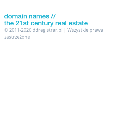
© 2011-2026 ddregistrar.pl | Wszystkie prawa
zastrzeżone