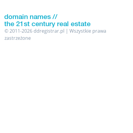
© 2011-2026 ddregistrar.pl | Wszystkie prawa
zastrzeżone