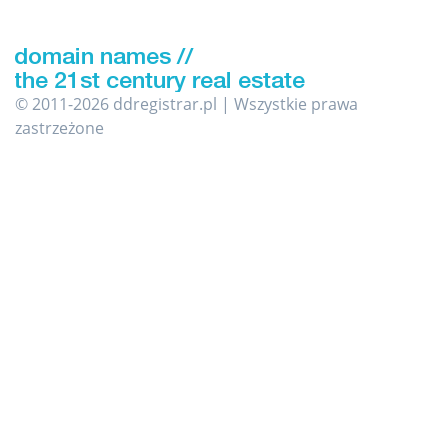
© 2011-2026 ddregistrar.pl | Wszystkie prawa
zastrzeżone