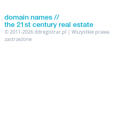
© 2011-2026 ddregistrar.pl | Wszystkie prawa
zastrzeżone