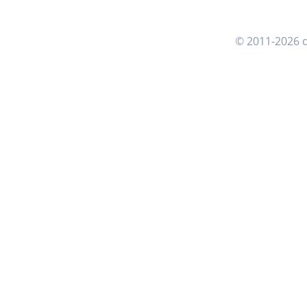
© 2011-2026 d