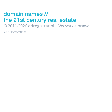
© 2011-2026 ddregistrar.pl | Wszystkie prawa
zastrzeżone