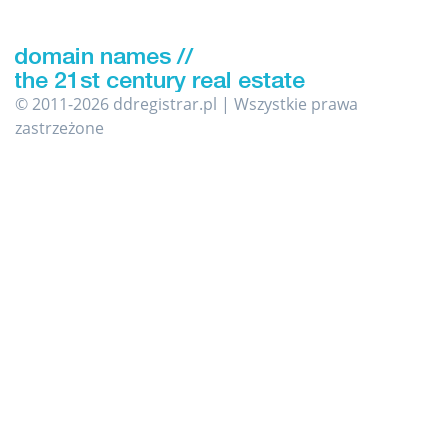
© 2011-2026 ddregistrar.pl | Wszystkie prawa
zastrzeżone